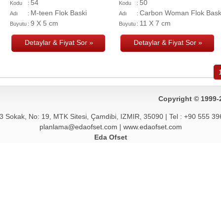
54
50
Kodu
:
Kodu
:
M-teen Flok Baski
Carbon Woman Flok Bask
Adı
:
Adı
:
9 X 5 cm
11 X 7 cm
Buyutu
:
Buyutu
:
Detaylar & Fiyat Sor »
Detaylar & Fiyat Sor »
Copyright © 1999-
3 Sokak, No: 19, MTK Sitesi, Çamdibi,
IZMIR,
35090
| Tel :
+90 555 39
planlama@edaofset.com
|
www.edaofset.com
Eda Ofset