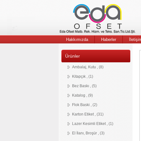
Karton
Tekstil
İzmir
Etiket
Etiketleri
Matbaa
Hakkımızda
Haberler
İletişi
Ürünler
Ambalaj
Kitapçik
Bröşür
Kartvizit
Bez
Katalog
Flok
İnsört
Karton
Sıcak
Deri
Notepad
Eskitme
Cepli
Pvc
Poster
Stiker
Magnet
Özel
Dokuma
Ambalaj, Kutu , (8)
&
Baski
Baski
Etiket
Baskı
Etiket
Etiket
dosya
Kesim
Etiket
Kutu
Etiket
Kitapçık , (1)
Bez Baskı , (5)
Katalog , (9)
Flok Baski , (2)
Karton Etiket , (31)
Lazer Kesimli Etiket , (1)
El İlanı, Broşür , (3)