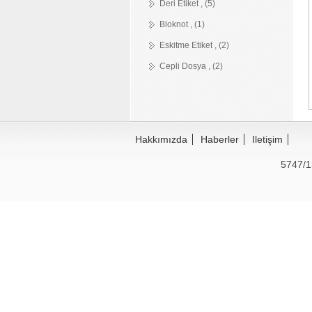
Deri Etiket , (5)
Bloknot , (1)
Eskitme Etiket , (2)
Cepli Dosya , (2)
Hakkımızda
Haberler
Iletişim
5747/1