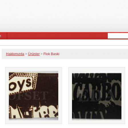
m
Hakkımızda
>
Ürünler
>
Flok Baski
Ürünler