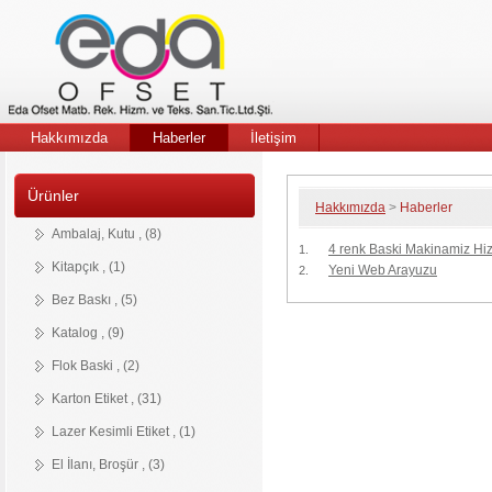
Karton
Tekstil
İzmir
Etiket
Etiketleri
Matbaa
Hakkımızda
Haberler
İletişim
Ürünler
Hakkımızda
>
Haberler
Ambalaj
Kitapçik
Bröşür
Kartvizit
Bez
Katalog
Flok
İnsört
Karton
Sıcak
Deri
Notepad
Eskitme
Cepli
Pvc
Poster
Stiker
Magnet
Özel
Dokuma
Ambalaj, Kutu , (8)
&
Baski
Baski
Etiket
Baskı
Etiket
Etiket
dosya
Kesim
Etiket
Haberler
4 renk Baski Makinamiz Hiz
1.
Kutu
Etiket
Kitapçık , (1)
Yeni Web Arayuzu
2.
Bez Baskı , (5)
Katalog , (9)
Flok Baski , (2)
Karton Etiket , (31)
Lazer Kesimli Etiket , (1)
El İlanı, Broşür , (3)